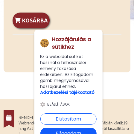
KOSÁRBA
Hozzájárulás a
sütikhez
Ez a weboldal sütiket
használ a felhasználói
élmény fokozása
érdekében. Az Elfogadom
gomb megnyomásával
hozzájárul ehhez.
Adatkezelési tájékoztató
BEÁLLÍTÁSOK
Elutasítom
RENDELÉSFELVÉTEL
Webrendelését.20 óráig tudjuk csak elfogadni ! Táblán kívűl:19
h.-ig Azt követően már elfogadás esetén sem kerül kiszállításra
Elfogadom
!