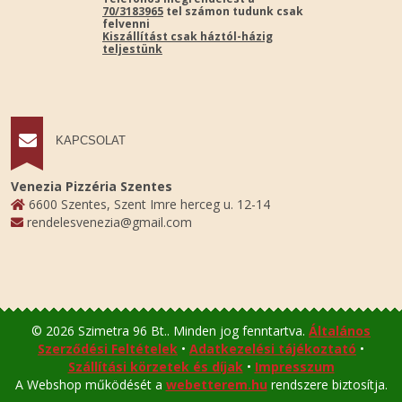
70/3183965
tel számon tudunk csak
felvenni
Kiszállítást csak háztól-házig
teljestünk
KAPCSOLAT
Venezia Pizzéria Szentes
6600 Szentes, Szent Imre herceg u. 12-14
rendelesvenezia@gmail.com
© 2026 Szimetra 96 Bt.. Minden jog fenntartva.
Általános
Szerződési Feltételek
•
Adatkezelési tájékoztató
•
Szállítási körzetek és díjak
•
Impresszum
A Webshop működését a
webetterem.hu
rendszere biztosítja.