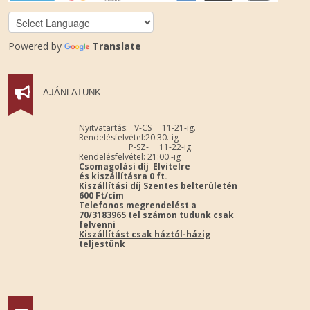
Powered by
Translate
AJÁNLATUNK
Nyitvatartás: V-CS 11-21-ig.
Rendelésfelvétel:20:30.-ig
P-SZ- 11-22-ig.
Rendelésfelvétel: 21:00.-ig
Csomagolási díj Elvitelre
és kiszállításra 0 ft.
Kiszállítási díj Szentes belterületén
600 Ft/cím
Telefonos megrendelést a
70/3183965
tel számon tudunk csak
felvenni
Kiszállítást csak háztól-házig
teljestünk