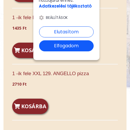
hozzájárul ehhez.
Adatkezelési tájékoztató
1 -ik fele Extra 129. ANGELLO pizza
BEÁLLÍTÁSOK
1435 Ft
Elutasítom
Elfogadom
KOSÁRBA
1 -ik fele XXL 129. ANGELLO pizza
2710 Ft
KOSÁRBA