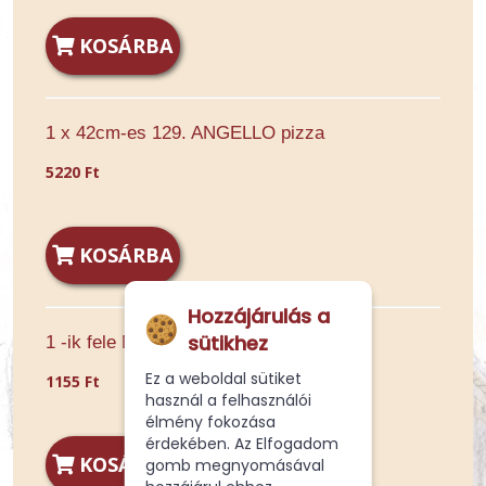
KOSÁRBA
1 x 42cm-es 129. ANGELLO pizza
5220 Ft
KOSÁRBA
Hozzájárulás a
sütikhez
1 -ik fele Normál 129. ANGELLO pizza
Ez a weboldal sütiket
1155 Ft
használ a felhasználói
élmény fokozása
érdekében. Az Elfogadom
KOSÁRBA
gomb megnyomásával