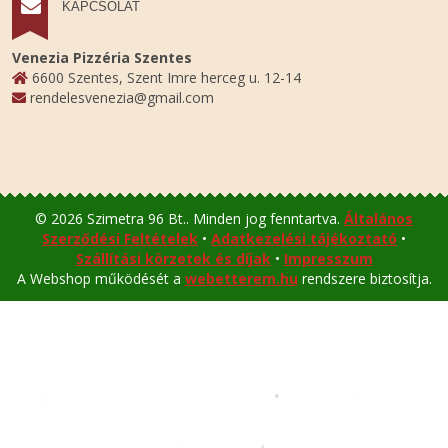
KAPCSOLAT
Venezia Pizzéria Szentes
6600 Szentes, Szent Imre herceg u. 12-14
rendelesvenezia@gmail.com
© 2026 Szimetra 96 Bt.. Minden jog fenntartva.
Általános
Szerződési Feltételek
•
Adatkezelési tájékoztató
•
Szállítási körzetek és díjak
•
Impresszum
A Webshop működését a
webetterem.hu
rendszere biztosítja.