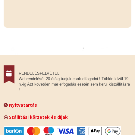
RENDELÉSFELVÉTEL
Webrendelését.20 óráig tudjuk csak elfogadni ! Táblán kívűl:19
h.-ig Azt követően már elfogadás esetén sem kerül kiszállításra
!
Nyitvatartás
Szállítási körzetek és díjak