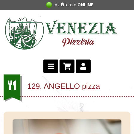
Az Étterem
ONLINE
129. ANGELLO pizza