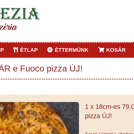
P
ÉTLAP
ÉTTERMÜNK
KOSÁR
R e Fuoco pizza ÚJ!
1 x 18cm-es 79
pizza ÚJ!
Bacon szalonna, chedar s