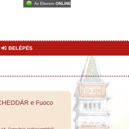
Az Étterem
ONLINE
BELÉPÉS
.CHEDDÁR e Fuoco
ajt, Gyroshús csirkecombból,