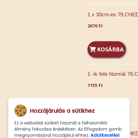
1 x 30cm-es 79.CHED
2670 Ft
KOSÁRBA
1 -ik fele Normál 79
1155 Ft
KOSÁRBA
Hozzájárulás a sütikhez
Ez a weboldal sütiket használ a felhasználói
élmény fokozása érdekében. Az Elfogadom gomb
1 x 42cm-es 79.CHED
megnyomásával hozzájárul ehhez.
Adatkezelési