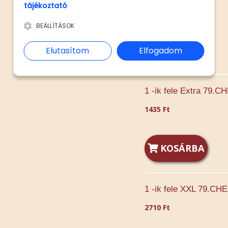
tájékoztató
5220 Ft
BEÁLLÍTÁSOK
KOSÁRBA
Elutasítom
Elfogadom
1 -ik fele Extra 79.
1435 Ft
KOSÁRBA
1 -ik fele XXL 79.CH
2710 Ft