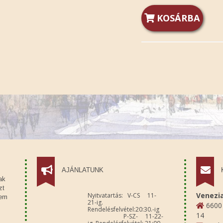
KOSÁRBA
AJÁNLATUNK
ak
zt
Venezia
Nyitvatartás: V-CS 11-
sem
21-ig.
6600 
Rendelésfelvétel:20:30.-ig
14
P-SZ- 11-22-