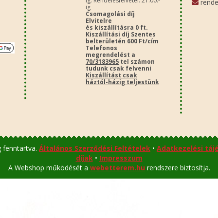
ig. Rendelésfelvétel: 21:00.-
rende
ig
Csomagolási díj
Elvitelre
és kiszállításra 0 ft.
Kiszállítási díj Szentes
belterületén 600 Ft/cím
Telefonos
megrendelést a
70/3183965
tel számon
tudunk csak felvenni
Kiszállítást csak
háztól-házig teljestünk
 fenntartva.
Általános Szerződési Feltételek
•
Adatkezelési táj
díjak
•
Impresszum
A Webshop működését a
webetterem.hu
rendszere biztosítja.