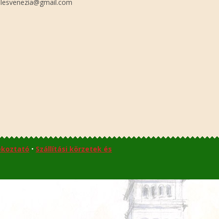
lesvenezia@gmail.com
ékoztató
•
Szállítási körzetek és