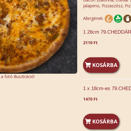
Jalapeno, Pizzaszósz, Piz
Allergének:
1 26cm 79.CHEDDÁR 
2110 Ft
KOSÁRBA
 fotó illusztráció!
1 x 18cm-es 79.CHED
1470 Ft
KOSÁRBA