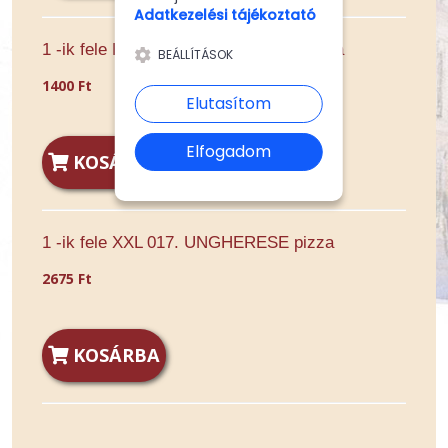
Adatkezelési tájékoztató
1 -ik fele Extra 017. UNGHERESE pizza
BEÁLLÍTÁSOK
1400 Ft
Elutasítom
Elfogadom
KOSÁRBA
1 -ik fele XXL 017. UNGHERESE pizza
2675 Ft
KOSÁRBA