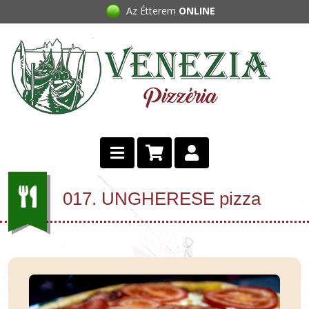
Az Étterem
ONLINE
017. UNGHERESE pizza