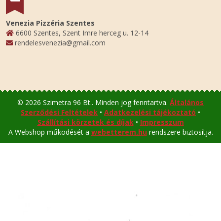
Venezia Pizzéria Szentes
6600 Szentes, Szent Imre herceg u. 12-14
rendelesvenezia@gmail.com
© 2026 Szimetra 96 Bt.. Minden jog fenntartva.
Általános
Szerződési Feltételek
•
Adatkezelési tájékoztató
•
Szállítási körzetek és díjak
•
Impresszum
A Webshop működését a
webetterem.hu
rendszere biztosítja.