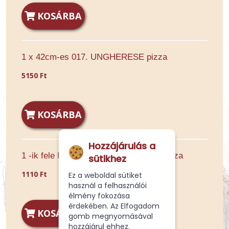
KOSÁRBA
1 x 42cm-es 017. UNGHERESE pizza
5150 Ft
KOSÁRBA
Hozzájárulás a
1 -ik fele Normál 017. UNGHERESE pizza
sütikhez
1110 Ft
Ez a weboldal sütiket
használ a felhasználói
élmény fokozása
érdekében. Az Elfogadom
KOSÁRBA
gomb megnyomásával
hozzájárul ehhez.