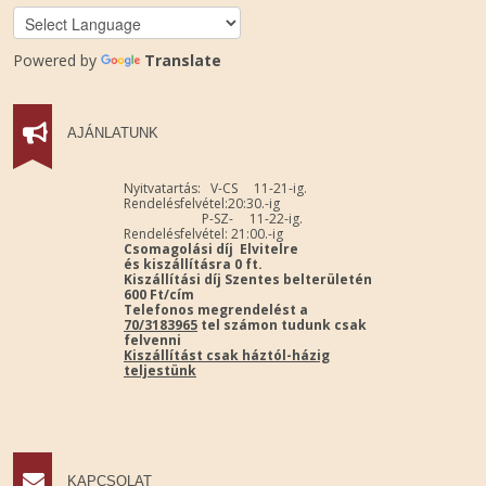
Powered by
Translate
AJÁNLATUNK
Nyitvatartás: V-CS 11-21-ig.
Rendelésfelvétel:20:30.-ig
P-SZ- 11-22-ig.
Rendelésfelvétel: 21:00.-ig
Csomagolási díj Elvitelre
és kiszállításra 0 ft.
Kiszállítási díj Szentes belterületén
600 Ft/cím
Telefonos megrendelést a
70/3183965
tel számon tudunk csak
felvenni
Kiszállítást csak háztól-házig
teljestünk
KAPCSOLAT