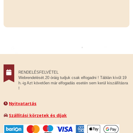
RENDELÉSFELVÉTEL
Webrendelését.20 óráig tudjuk csak elfogadni ! Táblán kívűl:19
h.-ig Azt követően már elfogadás esetén sem kerül kiszállításra
!
Nyitvatartás
Szállítási körzetek és díjak