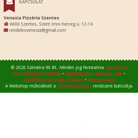
KAPCSOLAT
Venezia Pizzéria Szentes
6600 Szentes, Szent Imre herceg u. 12-14
rendelesvenezia@gmail.com
© 2026 Szimetra 96 Bt.. Minden jog fenntartva.
Általános
Szerződési Feltételek
•
Adatkezelési tájékoztató
•
Szállítási körzetek és díjak
•
Impresszum
A Webshop működését a
webetterem.hu
rendszere biztosítja.