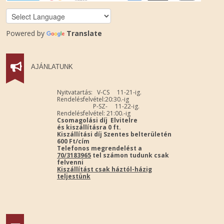
Powered by
Translate
AJÁNLATUNK
Nyitvatartás: V-CS 11-21-ig.
Rendelésfelvétel:20:30.-ig
P-SZ- 11-22-ig.
Rendelésfelvétel: 21:00.-ig
Csomagolási díj Elvitelre
és kiszállításra 0 ft.
Kiszállítási díj Szentes belterületén
600 Ft/cím
Telefonos megrendelést a
70/3183965
tel számon tudunk csak
felvenni
Kiszállítást csak háztól-házig
teljestünk