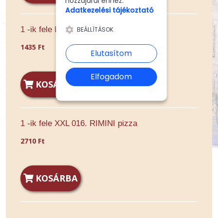
hozzájárul ehhez.
Adatkezelési tájékoztató
1 -ik fele Extra 016. RIMINI pizza
BEÁLLÍTÁSOK
1435 Ft
Elutasítom
Elfogadom
KOSÁRBA
1 -ik fele XXL 016. RIMINI pizza
2710 Ft
KOSÁRBA