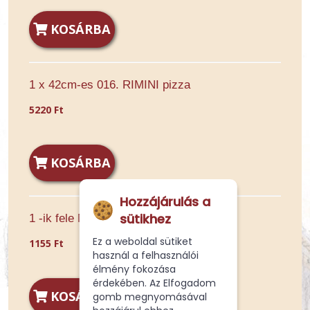
KOSÁRBA
1 x 42cm-es 016. RIMINI pizza
5220 Ft
KOSÁRBA
Hozzájárulás a
sütikhez
1 -ik fele Normál 016. RIMINI pizza
Ez a weboldal sütiket
1155 Ft
használ a felhasználói
élmény fokozása
érdekében. Az Elfogadom
KOSÁRBA
gomb megnyomásával