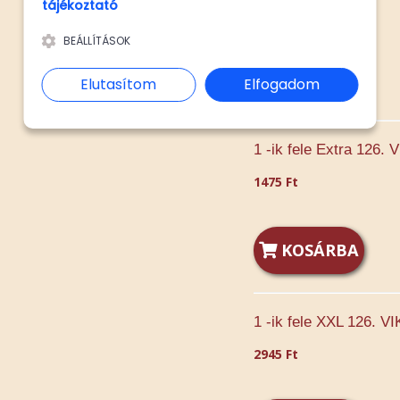
tájékoztató
1245 Ft
BEÁLLÍTÁSOK
KOSÁRBA
Elutasítom
Elfogadom
1 -ik fele Extra 126.
1475 Ft
KOSÁRBA
1 -ik fele XXL 126. 
2945 Ft