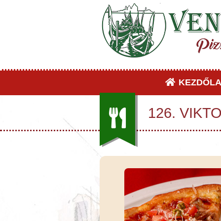
KEZDŐLA
126. VIKTO