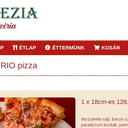
P
ÉTLAP
ÉTTERMÜNK
KOSÁR
RIO pizza
1 x 18cm-es 126
Mozzarella sajt, Bacon 
paradicsom kockák, parme