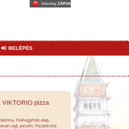
Jelenleg
ZÁRVA
BELÉPÉS
. VIKTORIO pizza
szalonna, Fokhagymás alap,
sán sajt, pesztó, Pizzatészta