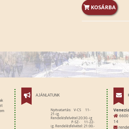
KOSÁRBA
AJÁNLATUNK
ak
zt
Venezia
Nyitvatartás: V-CS 11-
sem
21-ig.
6600 
Rendelésfelvétel:20:30.-ig
14
P-SZ- 11-22-
ig. Rendelésfelvétel: 21:00.-
rende