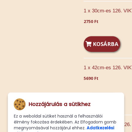
1 x 30cm-es 126. VI
2750 Ft
KOSÁRBA
1 x 42cm-es 126. VI
5690 Ft
KOSÁRBA
Hozzájárulás a sütikhez
Ez a weboldal sütiket használ a felhasználói
élmény fokozása érdekében. Az Elfogadom gomb
1 -ik fele Normál 12
megnyomásával hozzájárul ehhez.
Adatkezelési