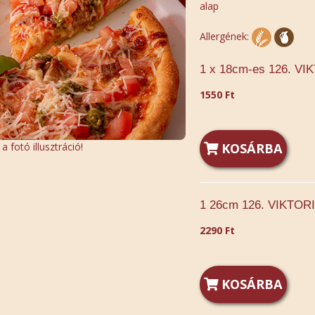
alap
Allergének:
1 x 18cm-es 126. VI
1550 Ft
 fotó illusztráció!
KOSÁRBA
1 26cm 126. VIKTORI
2290 Ft
KOSÁRBA