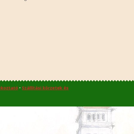
ékoztató
•
Szállítási körzetek és