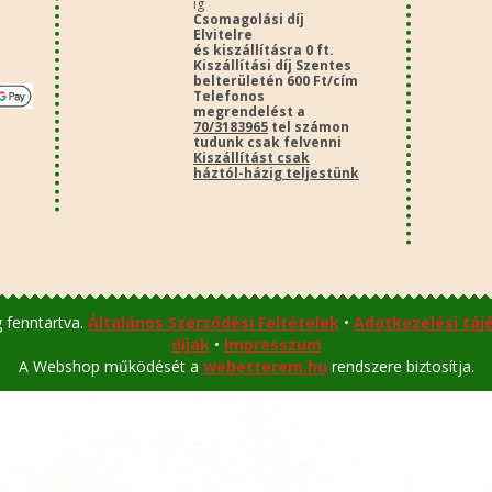
ig
Csomagolási díj
Elvitelre
és kiszállításra 0 ft.
Kiszállítási díj Szentes
belterületén 600 Ft/cím
Telefonos
megrendelést a
70/3183965
tel számon
tudunk csak felvenni
Kiszállítást csak
háztól-házig teljestünk
 fenntartva.
Általános Szerződési Feltételek
•
Adatkezelési táj
díjak
•
Impresszum
A Webshop működését a
webetterem.hu
rendszere biztosítja.