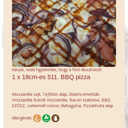
Kérjük, vedd figyelembe, hogy a fotó illusztráció!
1 x 18cm-es 511. BBQ pizza
Mozzarella sajt, Tejfölös alap, Eidami-ementáli-
mozzarella-füstölt mozzarella, Bacon szalonna, BBQ
SZÓSZ, csirkemell roston, lilahagyma, Pizzatészta alap
Allergének: