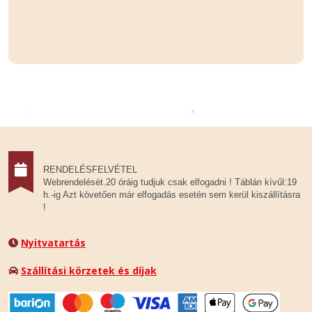
RENDELÉSFELVÉTEL
Webrendelését.20 óráig tudjuk csak elfogadni ! Táblán kívűl:19
h.-ig Azt követően már elfogadás esetén sem kerül kiszállításra
!
Nyitvatartás
Szállítási körzetek és díjak