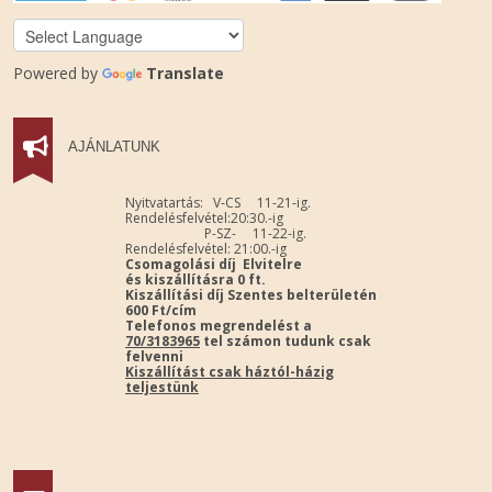
Powered by
Translate
AJÁNLATUNK
Nyitvatartás: V-CS 11-21-ig.
Rendelésfelvétel:20:30.-ig
P-SZ- 11-22-ig.
Rendelésfelvétel: 21:00.-ig
Csomagolási díj Elvitelre
és kiszállításra 0 ft.
Kiszállítási díj Szentes belterületén
600 Ft/cím
Telefonos megrendelést a
70/3183965
tel számon tudunk csak
felvenni
Kiszállítást csak háztól-házig
teljestünk