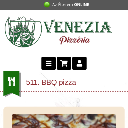
Az Étterem
ONLINE
511. BBQ pizza