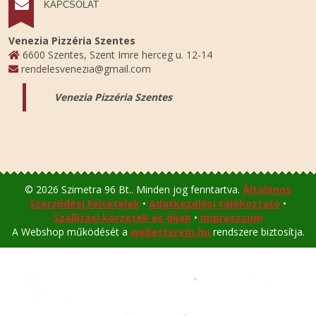
KAPCSOLAT
Venezia Pizzéria Szentes
6600 Szentes, Szent Imre herceg u. 12-14
rendelesvenezia@gmail.com
Venezia Pizzéria Szentes
© 2026 Szimetra 96 Bt.. Minden jog fenntartva.
Általános
Szerződési Feltételek
•
Adatkezelési tájékoztató
•
Szállítási körzetek és díjak
•
Impresszum
A Webshop működését a
webetterem.hu
rendszere biztosítja.