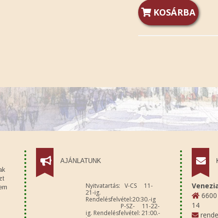
KOSÁRBA
AJÁNLATUNK
ak
zt
Venezia
Nyitvatartás: V-CS 11-
sem
21-ig.
6600 
Rendelésfelvétel:20:30.-ig
14
P-SZ- 11-22-
ig. Rendelésfelvétel: 21:00.-
rende