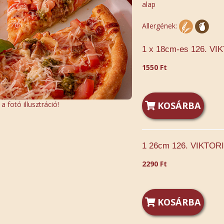
alap
Allergének:
1 x 18cm-es 126. VI
1550 Ft
 fotó illusztráció!
KOSÁRBA
1 26cm 126. VIKTORI
2290 Ft
KOSÁRBA