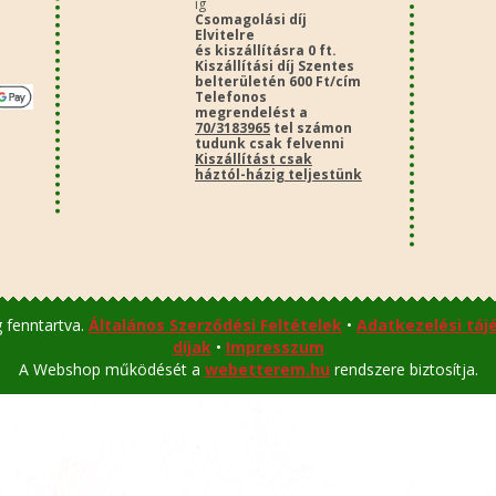
ig
Csomagolási díj
Elvitelre
és kiszállításra 0 ft.
Kiszállítási díj Szentes
belterületén 600 Ft/cím
Telefonos
megrendelést a
70/3183965
tel számon
tudunk csak felvenni
Kiszállítást csak
háztól-házig teljestünk
 fenntartva.
Általános Szerződési Feltételek
•
Adatkezelési táj
díjak
•
Impresszum
A Webshop működését a
webetterem.hu
rendszere biztosítja.