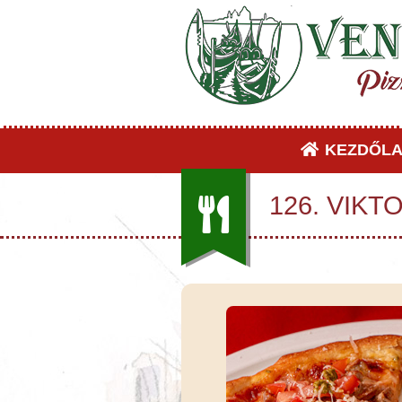
KEZDŐLA
126. VIKTO