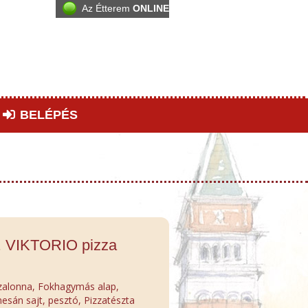
Az Étterem
ONLINE
BELÉPÉS
. VIKTORIO pizza
szalonna, Fokhagymás alap,
sán sajt, pesztó, Pizzatészta