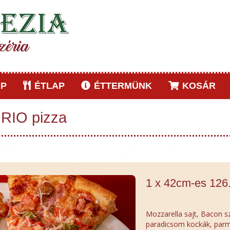
P
ÉTLAP
ÉTTERMÜNK
KOSÁR
RIO pizza
1 x 42cm-es 126
Mozzarella sajt, Bacon 
paradicsom kockák, parme