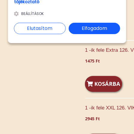
tájékoztató
1245 Ft
BEÁLLÍTÁSOK
KOSÁRBA
Elutasítom
Elfogadom
1 -ik fele Extra 126.
1475 Ft
KOSÁRBA
1 -ik fele XXL 126. 
2945 Ft