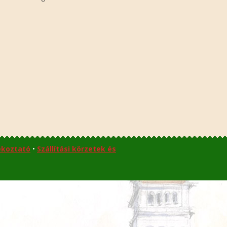
ékoztató
•
Szállítási körzetek és