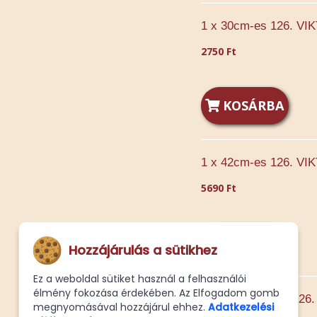
1 x 30cm-es 126. VI
2750 Ft
KOSÁRBA
1 x 42cm-es 126. VI
5690 Ft
KOSÁRBA
Hozzájárulás a sütikhez
Ez a weboldal sütiket használ a felhasználói
élmény fokozása érdekében. Az Elfogadom gomb
1 -ik fele Normál 12
megnyomásával hozzájárul ehhez.
Adatkezelési